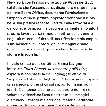
New York con l’esposizione
Source Notes
nel 2025. Il
catalogo che l’accompagna, disegnato e progettato
da Irma Boom Office, documenta l’evoluzione di
Simpson verso la pittura, approfondendone il ruolo
nella sua pratica recente. Partita dalla fotografia e
dal collage, Simpson ha progressivamente ampliato il
proprio lavoro verso il medium pittorico, divenuto
negli ultimi anni il fulcro di una riflessione più ampia
sulla memoria, sul potere delle immagini e sulle
dinamiche razziali e di genere che attraversano la
storia e la società.
Il testo critico della curatrice Emma Lavigne,
intitolato
Third Person, un racconto polifonico
,
esplora la complessità del linguaggio visivo di
Simpson, artista che dagli anni Ottanta ha sviluppato
una ricerca pionieristica sul rapporto tra immagini,
identità e memoria culturale. Le opere riunite nel
volume evidenziano l’uso ricorrente di immagini
d’archivio – fotografie storiche, materiali editoriali
provenienti da riviste come
Ebony
e
Jet
– che