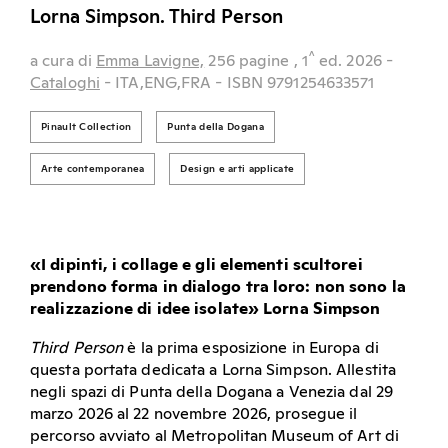
Lorna Simpson. Third Person
^
a cura di
Emma Lavigne,
256 pagine
, 1
ed.
2026
-
Cataloghi
- ITA,ENG,FRA
- ISBN 9791254633571
Pinault Collection
Punta della Dogana
Arte contemporanea
Design e arti applicate
«I dipinti, i collage e gli elementi scultorei
prendono forma in dialogo tra loro: non sono la
realizzazione di idee isolate» Lorna Simpson
Third Person
è la prima esposizione in Europa di
questa portata dedicata a Lorna Simpson. Allestita
negli spazi di Punta della Dogana a Venezia dal 29
marzo 2026 al 22 novembre 2026, prosegue il
percorso avviato al Metropolitan Museum of Art di