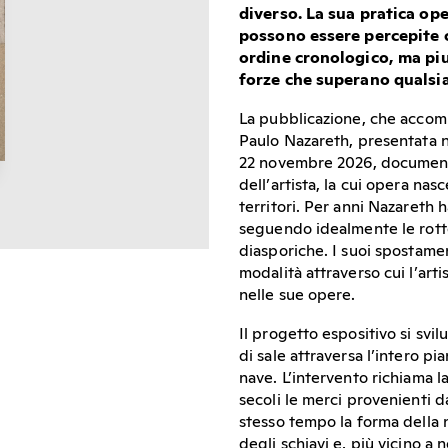
diverso. La sua pratica ope
possono essere percepite 
ordine cronologico, ma piu
forze che superano qualsi
La pubblicazione, che acco
Paulo Nazareth, presentata n
22 novembre 2026, documenta
dell’artista, la cui opera nas
territori. Per anni Nazareth h
seguendo idealmente le rotte
diasporiche. I suoi spostame
modalità attraverso cui l’art
nelle sue opere.
Il progetto espositivo si svi
di sale attraversa l’intero 
nave. L’intervento richiama la
secoli le merci provenienti d
stesso tempo la forma della n
degli schiavi e, più vicino a 