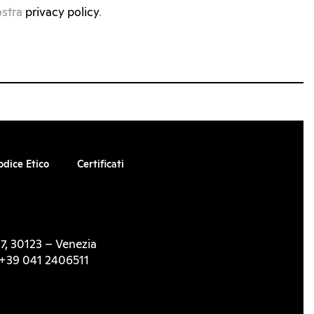
ostra
privacy policy
.
odice Etico
Certificati
7, 30123 – Venezia
l. +39 041 2406511