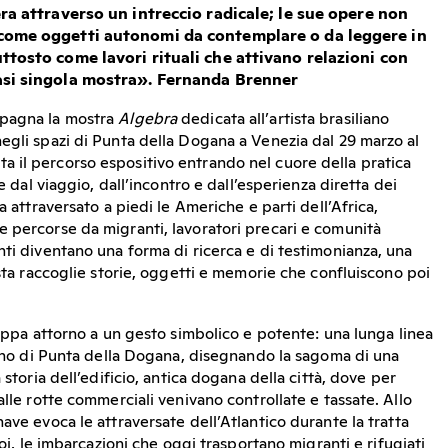
ra attraverso un intreccio radicale; le sue opere non
come oggetti autonomi da contemplare o da leggere in
ttosto come lavori rituali che attivano relazioni con
asi singola mostra». Fernanda Brenner
mpagna la mostra
Algebra
dedicata all’artista brasiliano
egli spazi di Punta della Dogana a Venezia dal 29 marzo al
 il percorso espositivo entrando nel cuore della pratica
ce dal viaggio, dall’incontro e dall’esperienza diretta dei
a attraversato a piedi le Americhe e parti dell’Africa,
 percorse da migranti, lavoratori precari e comunità
nti diventano una forma di ricerca e di testimonianza, una
ista raccoglie storie, oggetti e memorie che confluiscono poi
luppa attorno a un gesto simbolico e potente: una lunga linea
piano di Punta della Dogana, disegnando la sagoma di una
 storia dell’edificio, antica dogana della città, dove per
alle rotte commerciali venivano controllate e tassate. Allo
ave evoca le attraversate dell’Atlantico durante la tratta
noi, le imbarcazioni che oggi trasportano migranti e rifugiati