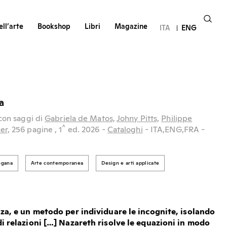
ll’arte
Bookshop
Libri
Magazine
ITA
ENG
a
on saggi di
Gabriela de Matos,
Johny Pitts,
Philippe
^
er,
256 pagine
, 1
ed.
2026
-
Cataloghi
- ITA,ENG,FRA
-
ogana
Arte contemporanea
Design e arti applicate
nza, e un metodo per individuare le incognite, isolando
di relazioni […] Nazareth risolve le equazioni in modo