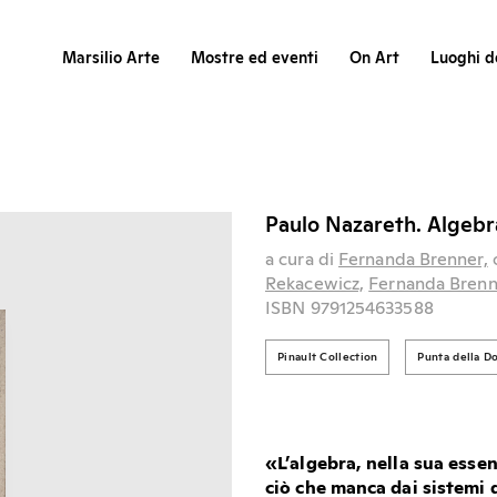
Marsilio Arte
Mostre ed eventi
On Art
Luoghi de
Paulo Nazareth. Algebr
a cura di
Fernanda Brenner,
c
Rekacewicz,
Fernanda Brenn
ISBN 9791254633588
Pinault Collection
Punta della D
«L’algebra, nella sua esse
ciò che manca dai sistemi 