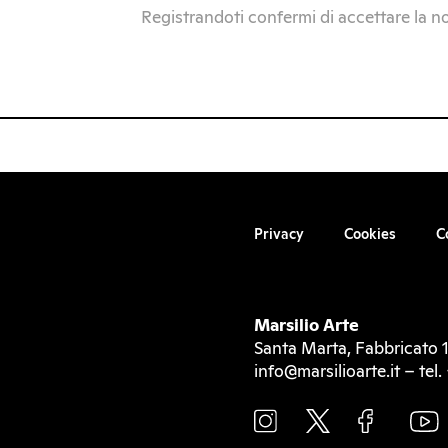
Registrandoti confermi di accettare la n
Privacy
Cookies
C
Marsilio Arte
Santa Marta, Fabbricato 1
info@marsilioarte.it – te