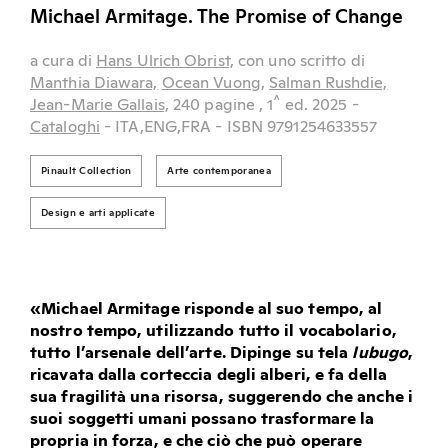
Michael Armitage. The Promise of Change
a cura di
Hans Ulrich Obrist,
con uno scritto di
Manthia Diawara,
Ocean Vuong,
Salman Rushdie,
^
Jean-Marie Gallais,
240 pagine
, 1
ed.
2025
-
Cataloghi
- ITA,ENG,FRA
- ISBN 9791254633557
Pinault Collection
Arte contemporanea
Design e arti applicate
«Michael Armitage risponde al suo tempo, al
nostro tempo, utilizzando tutto il vocabolario,
tutto l’arsenale dell’arte. Dipinge su tela
lubugo
,
ricavata dalla corteccia degli alberi, e fa della
sua fragilità una risorsa, suggerendo che anche i
suoi soggetti umani possano trasformare la
propria in forza, e che ciò che può operare