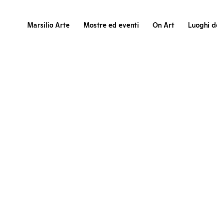
Marsilio Arte
Mostre ed eventi
On Art
Luoghi de