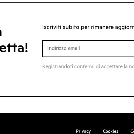
Iscriviti subito per rimanere aggiorna
a
etta!
Registrandoti confermi di accettare la n
Privacy
Cookies
C