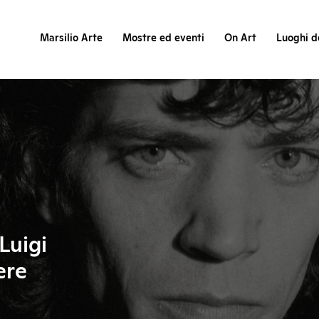
Marsilio Arte
Mostre ed eventi
On Art
Luoghi de
Luigi
ere