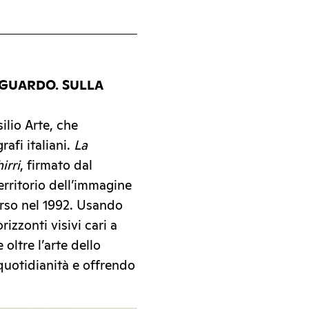
SGUARDO. SULLA
ilio Arte, che
afi italiani.
La
irri
, firmato dal
erritorio dell’immagine
arso nel 1992. Usando
izzonti visivi cari a
 oltre l’arte dello
 quotidianità e offrendo