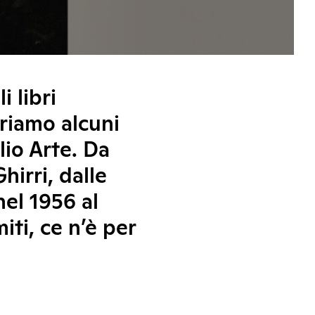
i libri
eriamo alcuni
lio Arte. Da
irri, dalle
nel 1956 al
ti, ce n’è per