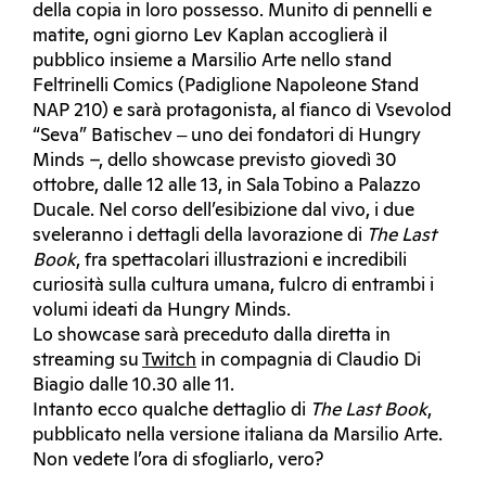
della copia in loro possesso. Munito di pennelli e
matite, ogni giorno Lev Kaplan accoglierà il
pubblico insieme a Marsilio Arte nello stand
Feltrinelli Comics (Padiglione Napoleone Stand
NAP 210) e sarà protagonista, al fianco di Vsevolod
“Seva” Batischev ‒ uno dei fondatori di Hungry
Minds –, dello showcase previsto giovedì 30
ottobre, dalle 12 alle 13, in Sala Tobino a Palazzo
Ducale. Nel corso dell’esibizione dal vivo, i due
sveleranno i dettagli della lavorazione di
The Last
Book
, fra spettacolari illustrazioni e incredibili
curiosità sulla cultura umana, fulcro di entrambi i
volumi ideati da Hungry Minds.
Lo showcase sarà preceduto dalla diretta in
streaming su
Twitch
in compagnia di Claudio Di
Biagio dalle 10.30 alle 11.
Intanto ecco qualche dettaglio di
The Last Book
,
pubblicato nella versione italiana da Marsilio Arte.
Non vedete l’ora di sfogliarlo, vero?