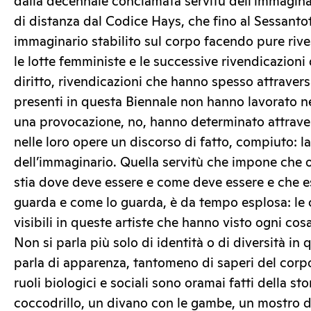
dalla decennale conclamata servitù dell’immagina
di distanza dal Codice Hays, che fino al Sessant
immaginario stabilito sul corpo facendo pure riv
le lotte femministe e le successive rivendicazioni
diritto, rivendicazioni che hanno spesso attraversa
presenti in questa Biennale non hanno lavorato ne
una provocazione, no, hanno determinato attraver
nelle loro opere un discorso di fatto, compiuto: la
dell’immaginario. Quella servitù che impone che 
stia dove deve essere e come deve essere e che esi
guarda e come lo guarda, è da tempo esplosa: l
visibili in queste artiste che hanno visto ogni co
Non si parla più solo di identità o di diversità in
parla di apparenza, tantomeno di saperi del corpo
ruoli biologici e sociali sono oramai fatti della sto
coccodrillo, un divano con le gambe, un mostro 