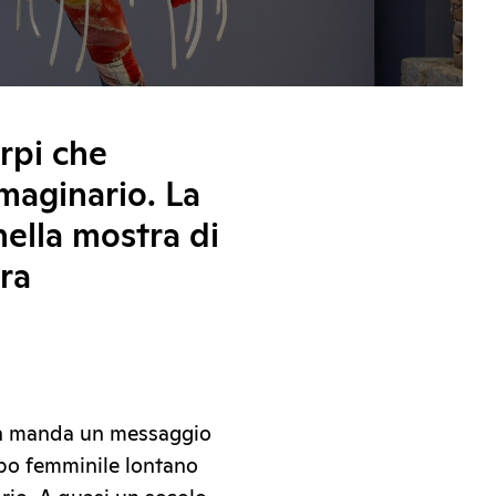
orpi che
mmaginario. La
ella mostra di
era
on manda un messaggio
rpo femminile lontano