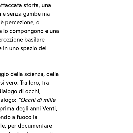
attaccata storta, una
ia e senza gambe ma
o è percezione, o
che lo compongono e una
ercezione basilare
e in uno spazio del
gio della scienza, della
i vero. Tra loro, tra
dialogo di occhi,
ialogo:
“Occhi di mille
rima degli anni Venti,
endo a fuoco la
abile, per documentare