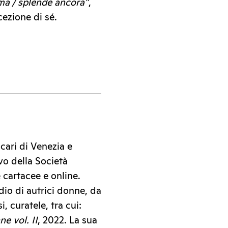
ima / splende ancora”
,
ezione di sé.
cari di Venezia e
ivo della Società
e cartacee e online.
dio di autrici donne, da
i, curatele, tra cui:
e vol. II
, 2022. La sua