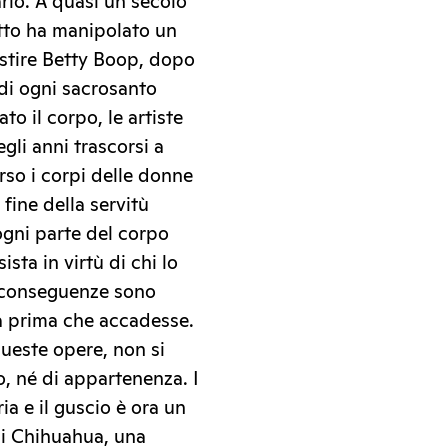
rio. A quasi un secolo
otto ha manipolato un
estire Betty Boop, dopo
 di ogni sacrosanto
to il corpo, le artiste
gli anni trascorsi a
so i corpi delle donne
 fine della servitù
ogni parte del corpo
sta in virtù di chi lo
e conseguenze sono
sa prima che accadesse.
 queste opere, non si
, né di appartenenza. I
ria e il guscio è ora un
di Chihuahua, una