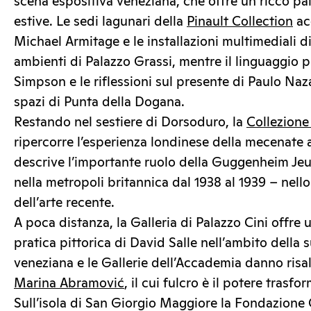
scena espositiva veneziana, che offre un ricco pa
estive. Le sedi lagunari della
Pinault Collection
ac
Michael Armitage e le installazioni multimediali 
ambienti di Palazzo Grassi, mentre il linguaggio p
Simpson e le riflessioni sul presente di Paulo Na
spazi di Punta della Dogana.
Restando nel sestiere di Dorsoduro, la
Collezion
ripercorre l’esperienza londinese della mecenate a 
descrive l’importante ruolo della Guggenheim Jeun
nella metropoli britannica dal 1938 al 1939 – nello
dell’arte recente.
A poca distanza, la Galleria di Palazzo Cini offre
pratica pittorica di David Salle nell’ambito della
veneziana e le Gallerie dell’Accademia danno risal
Marina Abramović
, il cui fulcro è il potere trasfo
Sull’isola di San Giorgio Maggiore la Fondazione 