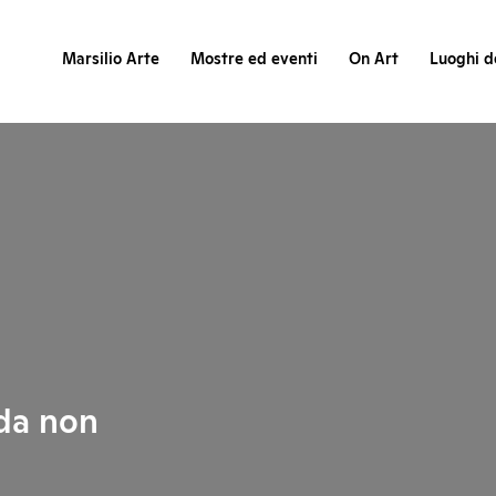
Marsilio Arte
Mostre ed eventi
On Art
Luoghi de
 da non