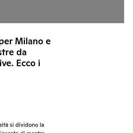
per Milano e
stre da
ive. Ecco i
ità si dividono la