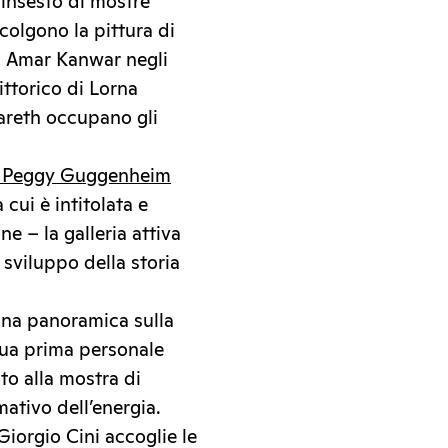
linsesto di mostre
colgono la pittura di
di Amar Kanwar negli
ittorico di Lorna
zareth occupano gli
e Peggy Guggenheim
cui è intitolata e
e – la galleria attiva
 sviluppo della storia
 una panoramica sulla
 sua prima personale
to alla mostra di
rmativo dell’energia.
Giorgio Cini accoglie le